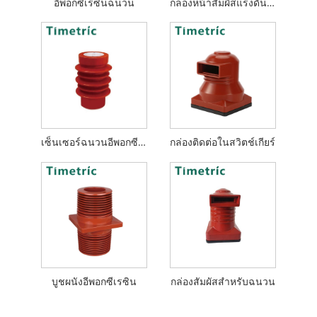
อีพอกซีเรซินฉนวน
กล่องหน้าสัมผัสแรงดันไฟฟ้าปานกลาง
เซ็นเซอร์ฉนวนอีพอกซีเรซิน
กล่องติดต่อในสวิตช์เกียร์
บูชผนังอีพอกซีเรซิน
กล่องสัมผัสสำหรับฉนวน