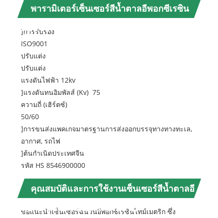
พารามิเตอร์เซ็นเซอร์สีน้ำตาลอีพอกซีเรซิน
แบบ Timetric (ข้อมูลจำเพาะ)
]การรับรอง
ISO9001
ปรับแต่ง
ปรับแต่ง
แรงดันไฟฟ้า 12kv
]แรงดันทนอิมพัลส์ (Kv) 75
ความถี่ (เฮิร์ตซ์)
50/60
]การขนส่งแพคเกจมาตรฐานการส่งออกบรรจุทางทางทะเล,
อากาศ, รถไฟ
]ต้นกำเนิดประเทศจีน
รหัส HS 8546900000
คุณสมบัติและการใช้งานเซ็นเซอร์สีน้ำตาลอี
พอกซีเรซินทาวเวอร์ไทม์เมตริก
ขอแนะนำเซ็นเซอร์ฉนวนอีพอกซีเรซินไทม์เมตริก ซึ่ง