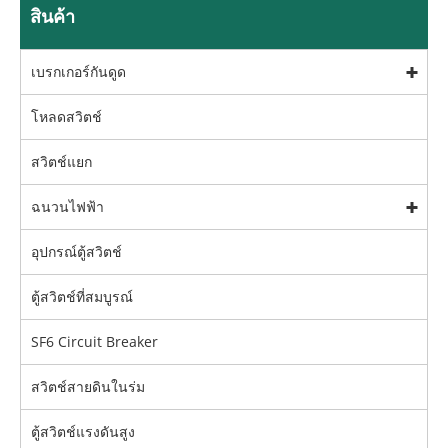
สินค้า
เบรกเกอร์กันดูด
โหลดสวิตช์
สวิตช์แยก
ฉนวนไฟฟ้า
อุปกรณ์ตู้สวิตช์
ตู้สวิตช์ที่สมบูรณ์
SF6 Circuit Breaker
สวิตช์สายดินในร่ม
ตู้สวิตช์แรงดันสูง