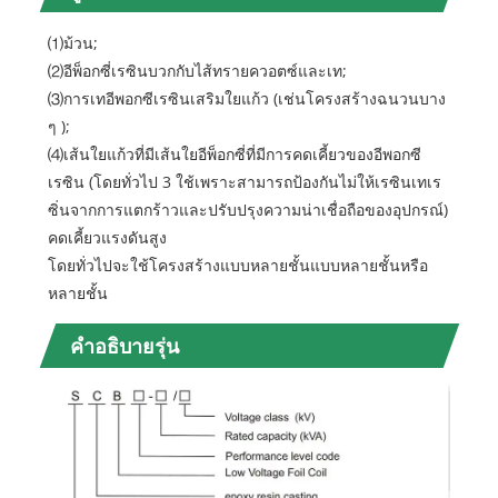
⑴ม้วน;
⑵อีพ็อกซี่เรซินบวกกับไส้ทรายควอตซ์และเท;
⑶การเทอีพอกซีเรซินเสริมใยแก้ว (เช่นโครงสร้างฉนวนบาง
ๆ );
⑷เส้นใยแก้วที่มีเส้นใยอีพ็อกซี่ที่มีการคดเคี้ยวของอีพอกซี
เรซิน (โดยทั่วไป 3 ใช้เพราะสามารถป้องกันไม่ให้เรซินเทเร
ซิ่นจากการแตกร้าวและปรับปรุงความน่าเชื่อถือของอุปกรณ์)
คดเคี้ยวแรงดันสูง
โดยทั่วไปจะใช้โครงสร้างแบบหลายชั้นแบบหลายชั้นหรือ
หลายชั้น
คำอธิบายรุ่น