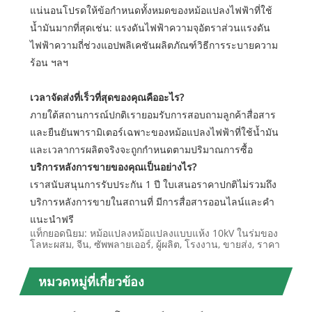
แน่นอนโปรดให้ข้อกำหนดทั้งหมดของหม้อแปลงไฟฟ้าที่ใช้
น้ำมันมากที่สุดเช่น: แรงดันไฟฟ้าความจุอัตราส่วนแรงดัน
ไฟฟ้าความถี่ช่วงแอปพลิเคชันผลิตภัณฑ์วิธีการระบายความ
ร้อน ฯลฯ
เวลาจัดส่งที่เร็วที่สุดของคุณคืออะไร?
ภายใต้สถานการณ์ปกติเรายอมรับการสอบถามลูกค้าสื่อสาร
และยืนยันพารามิเตอร์เฉพาะของหม้อแปลงไฟฟ้าที่ใช้น้ำมัน
และเวลาการผลิตจริงจะถูกกำหนดตามปริมาณการซื้อ
บริการหลังการขายของคุณเป็นอย่างไร?
เราสนับสนุนการรับประกัน 1 ปี ใบเสนอราคาปกติไม่รวมถึง
บริการหลังการขายในสถานที่ มีการสื่อสารออนไลน์และคำ
แนะนำฟรี
แท็กยอดนิยม: หม้อแปลงหม้อแปลงแบบแห้ง 10kV ในร่มของ
โลหะผสม, จีน, ซัพพลายเออร์, ผู้ผลิต, โรงงาน, ขายส่ง, ราคา
หมวดหมู่ที่เกี่ยวข้อง