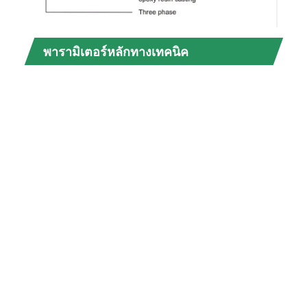
SCB1
พารามิเตอร์หลักทางเทคนิค
กำลั
การ
ผลิต
(KVA
30
50
80
100