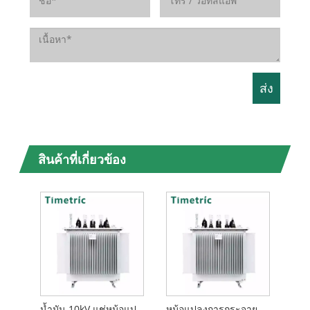
สินค้าที่เกี่ยวข้อง
น้ำมัน 10kV แช่หม้อแปลงไฟฟ้า
หม้อแปลงการกระจายน้ำมันที่เต็มไปด้วยน้ำมัน 15kV