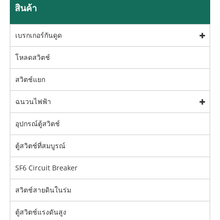
สินค้า
เบรกเกอร์กันดูด
โหลดสวิตช์
สวิตช์แยก
ฉนวนไฟฟ้า
อุปกรณ์ตู้สวิตช์
ตู้สวิตช์ที่สมบูรณ์
SF6 Circuit Breaker
สวิตช์สายดินในร่ม
ตู้สวิตช์แรงดันสูง