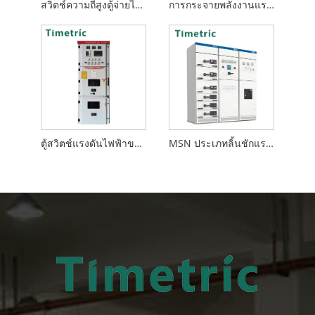
สวิตช์ความถี่สูงตู้จ่ายไฟ DC GZDW
การกระจายพลังงานแรงดันไฟฟ้าต่ำตู้ชดเชยปฏิกิริยาในร่ม GGJ ซีรี่ส์
ตู้สวิตช์แรงดันไฟฟ้าขนาดกลาง
MSN ประเภทลิ้นชักแรงดันไฟฟ้าต่ำประเภทตู้สวิตช์