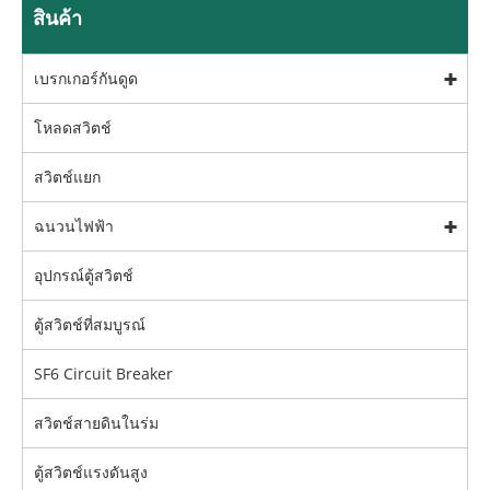
สินค้า
เบรกเกอร์กันดูด
โหลดสวิตช์
สวิตช์แยก
ฉนวนไฟฟ้า
อุปกรณ์ตู้สวิตช์
ตู้สวิตช์ที่สมบูรณ์
SF6 Circuit Breaker
สวิตช์สายดินในร่ม
ตู้สวิตช์แรงดันสูง