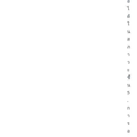
อ
ไ
ด้
ใ
น
ส
ภ
า
ว
ะ
ชื้
น
5
.
ก
า
ร
อ