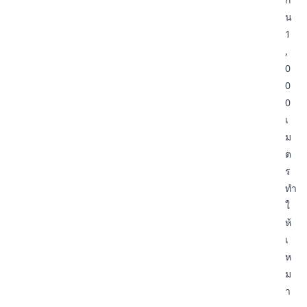
น
1
,
0
0
0
เ
ม
ต
ร
ทำ
ใ
ห้
เ
ห
ม
า