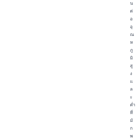
น
ต่
อ
อุ
ณ
ห
ภู
มิ
สู
ง
แ
ล
ะ
ต่ำ
ที่
มั
ก
พ