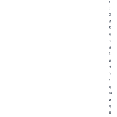
ร
ะ
สิ
ท
ธิ
ภ
า
พ
ใ
น
ช่
ว
ง
อุ
ณ
ห
ภู
มิ