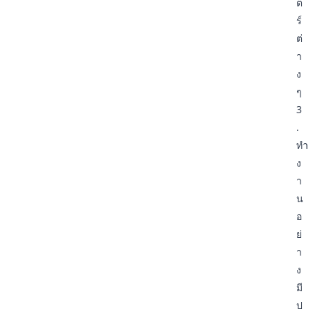
ต
ร์
ต่
า
ง
ๆ
3
.
ทำ
ง
า
น
อ
ย่
า
ง
มี
ป