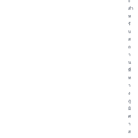
ะ
สำ
ห
รั
บ
ส
ถ
า
น
ที่
ท
า
ง
ภู
มิ
ศ
า
ส