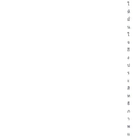
ใ
ห้
มั่
น
ใ
จ
ถึ
ง
ป
ร
ะ
สิ
ท
ธิ
ภ
า
พ
แ