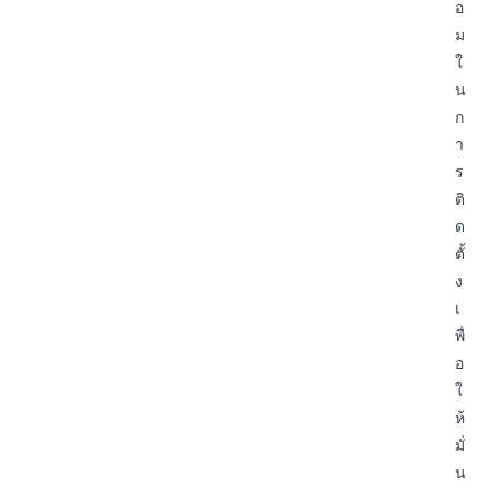
อ
ม
ใ
น
ก
า
ร
ติ
ด
ตั้
ง
เ
พื่
อ
ใ
ห้
มั่
น