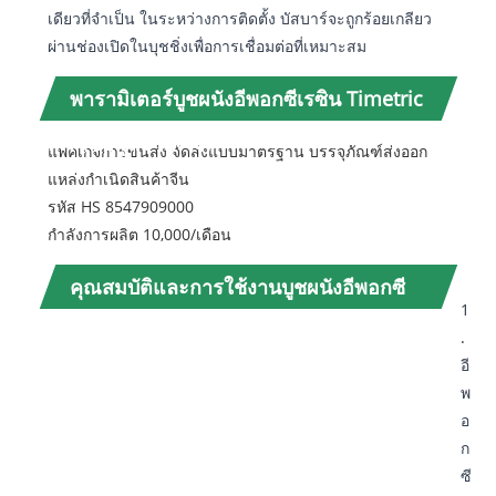
เดียวที่จำเป็น ในระหว่างการติดตั้ง บัสบาร์จะถูกร้อยเกลียว
ผ่านช่องเปิดในบุชชิ่งเพื่อการเชื่อมต่อที่เหมาะสม
พารามิเตอร์บูชผนังอีพอกซีเรซิน Timetric
MV (ข้อมูลจำเพาะ)
แพคเกจการขนส่ง จัดส่งแบบมาตรฐาน บรรจุภัณฑ์ส่งออก
แหล่งกำเนิดสินค้าจีน
รหัส HS 8547909000
กำลังการผลิต 10,000/เดือน
คุณสมบัติและการใช้งานบูชผนังอีพอกซี
1
เรซินของตู้ Timetric MV
.
อี
พ
อ
ก
ซี