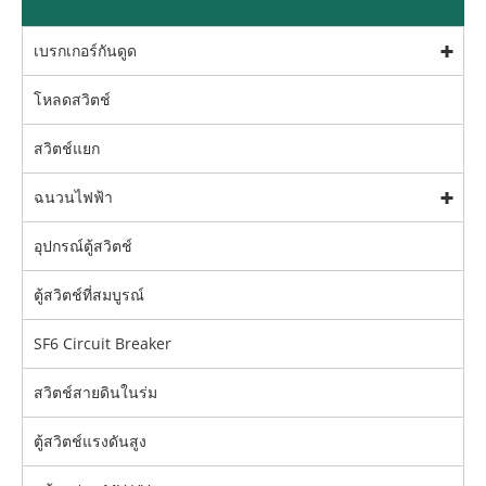
เบรกเกอร์กันดูด
โหลดสวิตช์
สวิตช์แยก
ฉนวนไฟฟ้า
อุปกรณ์ตู้สวิตช์
ตู้สวิตช์ที่สมบูรณ์
SF6 Circuit Breaker
สวิตช์สายดินในร่ม
ตู้สวิตช์แรงดันสูง