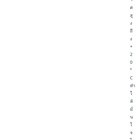
ศ
สู
ง
ถึ
ง
+
2
0
°
C
ทำ
ใ
ห้
มั่
น
ใ
จ