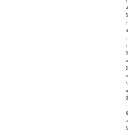
ไ
ด้
ถึ
ง
ป
ร
ะ
สิ
ท
ธิ
ภ
า
พ
ที่
เ
ชื่
อ
ถื