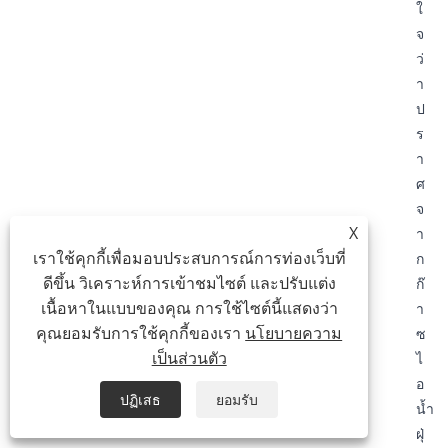
ใ
จ
ว่
า
ป
ร
า
ศ
จ
X
า
เราใช้คุกกี้เพื่อมอบประสบการณ์การท่องเว็บที่
ก
ดีขึ้น วิเคราะห์การเข้าชมไซต์ และปรับแต่ง
ก๊
เนื้อหาในแบบของคุณ การใช้ไซต์นี้แสดงว่า
า
คุณยอมรับการใช้คุกกี้ของเรา
นโยบายความ
ซ
เป็นส่วนตัว
ไ
อ
ปฏิเสธ
ยอมรับ
น้ำ
ฝุ่