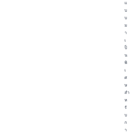
แ
บ
บ
ม
า
เ
ป็
น
พิ
เ
ศ
ษ
สำ
ห
รั
บ
ก
า