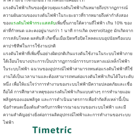
แรงดันไฟฟ้าเกินของตู้ควบคุมแรงดันไฟฟ้าเกินหมายถึงปรากฏการณ์
ความผันผวนของแรงดันไฟฟ้าในระยะยาวที่รากหมายถึงค่ากำลังสอง
ของ
แรงดันไฟฟ้ากระแสสลับ
เพิ่มขึ้นภายใต้ความถี่ไฟฟ้า เกิน 10% ของ
ค่าที่กำหนด และคงอยู่นานกว่า 1 นาที การเกิด overvoltage มักเกิดจาก
การสลับโหลด ผลทันที เกิดขึ้นเมื่อเปิดหรือปิดโหลดแบบอุปนัยหรือแบบ
คาปาซิทีฟในการใช้งานปกติ
แรงดันไฟฟ้าที่เพิ่มขึ้นอย่างผิดปกติเกินแรงดันใช้งานในระบบไฟฟ้าภาย
ใต้เงื่อนไขบางประการเป็นปรากฏการณ์การรบกวนทางแม่เหล็กไฟฟ้า
ในระบบไฟฟ้า ฉนวนของอุปกรณ์ไฟฟ้าสามารถทนต่อแรงดันไฟฟ้าที่ใช้
งานได้เป็นเวลานานและต้องสามารถทนต่อแรงดันไฟฟ้าเกินได้ในระดับ
หนึ่ง เพื่อให้แน่ใจว่าการทำงานของระบบไฟฟ้ามีความปลอดภัยและเชื่อ
ถือได้ การศึกษาสาเหตุของแรงดันไฟฟ้าเกินแบบต่างๆ การทำนายแอม
พลิจูดของแอมพลิจูด และการดำเนินมาตรการเพื่อจำกัดสิ่งเหล่านี้เป็น
ข้อกำหนดเบื้องต้นสำหรับการพิจารณาฉนวนของระบบไฟฟ้า และมี
ความสำคัญอย่างยิ่งต่อการผลิตอุปกรณ์ไฟฟ้าและการทำงานของระบบ
ไฟฟ้า