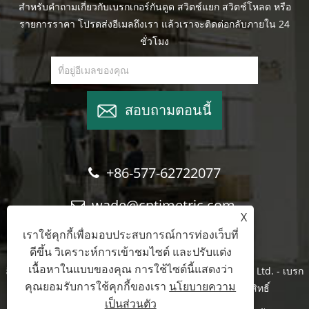
สำหรับคำถามเกี่ยวกับเบรกเกอร์กันดูด สวิตช์แยก สวิตช์โหลด หรือ
รายการราคา โปรดส่งอีเมลถึงเรา แล้วเราจะติดต่อกลับภายใน 24
ชั่วโมง
สอบถามตอนนี้
+86-577-62722077
wade@cntimetric.com
X
เราใช้คุกกี้เพื่อมอบประสบการณ์การท่องเว็บที่
ดีขึ้น วิเคราะห์การเข้าชมไซต์ และปรับแต่ง
เนื้อหาในแบบของคุณ การใช้ไซต์นี้แสดงว่า
ลิขสิทธิ์ © 2022 Wenzhou Shuyi Import and Export Co., Ltd. - เบรก
คุณยอมรับการใช้คุกกี้ของเรา
นโยบายความ
เกอร์สุญญากาศ, สวิตช์แยก, สวิตช์โหลด - สงวนลิขสิทธิ์
เป็นส่วนตัว