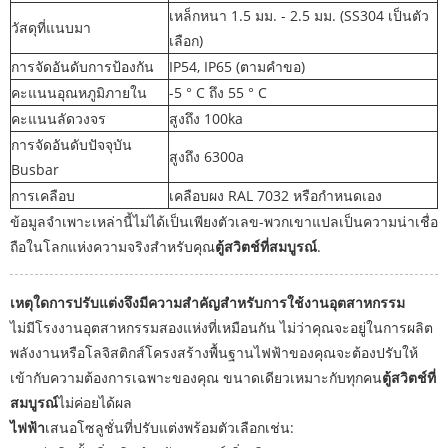
เหล็กหนา 1.5 มม. - 2.5 มม. (SS304 เป็นตัว
วัสดุที่แนบมา
เลือก)
การจัดอันดับการป้องกัน
IP54, IP65 (ตามคำขอ)
คะแนนอุณหภูมิภายใน
-5 ° C ถึง 55 ° C
คะแนนลัดวงจร
สูงถึง 100ka
การจัดอันดับปัจจุบัน
สูงถึง 6300a
Busbar
การเคลือบ
เคลือบผง RAL 7032 หรือกำหนดเอง
ข้อมูลจำเพาะเหล่านี้ไม่ได้เป็นเพียงตัวเลข-พวกเขาแปลเป็นความน่าเชื่อ
ถือในโลกแห่งความจริงสำหรับคุณ
ตู้สวิตช์ที่สมบูรณ์
.
เหตุใดการปรับแต่งจึงมีความสำคัญสำหรับการใช้งานอุตสาหกรรม
ไม่มีโรงงานอุตสาหกรรมสองแห่งที่เหมือนกัน ไม่ว่าคุณจะอยู่ในการผลิต
พลังงานหรือโลจิสติกส์โครงสร้างพื้นฐานไฟฟ้าของคุณจะต้องปรับให้
เข้ากับความต้องการเฉพาะของคุณ ขนาดเดียวเหมาะกับทุกคน
ตู้สวิตช์ที่
สมบูรณ์
ไม่ค่อยได้ผล
ไฟฟ้า
เสนอโซลูชั่นที่ปรับแต่งพร้อมตัวเลือกเช่น: