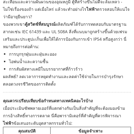
สะเทือนและความผันผวนของอุณหภูมิ ตู้ที่สร้างขึ้นไม่ดีจะล้มเหลว -
ไม่ใช่เรื่องของถ้า แต่เมื่อไหร่ แล้วจะทำอย่างไร
ไฟฟ้า
ตรวจสอบให้แน่ใจ
ว่ามีอายุยืนยาว?
ของพวกเขา
ตู้สวิตช์ที่สมบูรณ์
ผลิตภัณฑ์ได้รับการทดสอบกับมาตรฐาน
สากลเช่น IEC 61439 และ UL 508A สิ่งที่แนบมาถูกสร้างขึ้นด้วยเฟรม
เสริมและประตูปะเก็นเพื่อให้ได้การป้องกันการเข้า IP54 หรือสูงกว่า นี่
หมายถึงการต่อต้าน:
การบุกรุกฝุ่นและฝุ่นละออง
ไอพ่นน้ำและความชื้น
การสัมผัสทางเคมีในบรรยากาศที่ก้าวร้าว
ผลลัพธ์? ลดเวลาการหยุดทำงานและลดค่าใช้จ่ายในการบำรุงรักษา
ตลอดวงจรชีวิตของการติดตั้ง
คุณควรเปรียบเทียบข้อกำหนดทางเทคนิคอะไรบ้าง
เมื่อประเมินซัพพลายเออร์ที่แตกต่างกันเป็นสิ่งสำคัญที่จะต้องมองข้าม
การอ้างสิทธิ์ทางการตลาด นี่คือพารามิเตอร์ที่สำคัญที่ควรพิจารณา
ไฟฟ้า
ข้อเสนอระดับอุตสาหกรรมทั่วไป:
คุณสมบัติ
ข้อมูลจำเพาะ