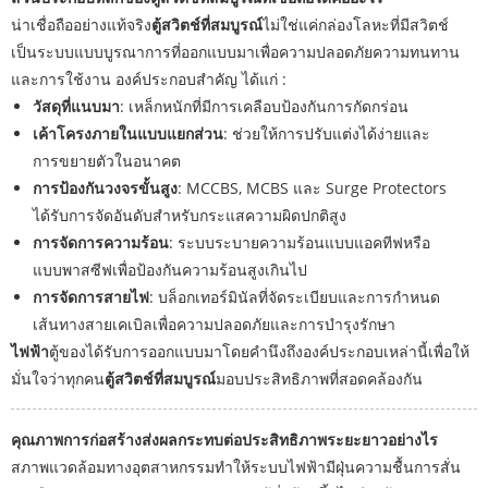
น่าเชื่อถืออย่างแท้จริง
ตู้สวิตช์ที่สมบูรณ์
ไม่ใช่แค่กล่องโลหะที่มีสวิตช์
เป็นระบบแบบบูรณาการที่ออกแบบมาเพื่อความปลอดภัยความทนทาน
และการใช้งาน องค์ประกอบสำคัญ ได้แก่ :
วัสดุที่แนบมา
: เหล็กหนักที่มีการเคลือบป้องกันการกัดกร่อน
เค้าโครงภายในแบบแยกส่วน
: ช่วยให้การปรับแต่งได้ง่ายและ
การขยายตัวในอนาคต
การป้องกันวงจรขั้นสูง
: MCCBS, MCBS และ Surge Protectors
ได้รับการจัดอันดับสำหรับกระแสความผิดปกติสูง
การจัดการความร้อน
: ระบบระบายความร้อนแบบแอคทีฟหรือ
แบบพาสซีฟเพื่อป้องกันความร้อนสูงเกินไป
การจัดการสายไฟ
: บล็อกเทอร์มินัลที่จัดระเบียบและการกำหนด
เส้นทางสายเคเบิลเพื่อความปลอดภัยและการบำรุงรักษา
ไฟฟ้า
ตู้ของได้รับการออกแบบมาโดยคำนึงถึงองค์ประกอบเหล่านี้เพื่อให้
มั่นใจว่าทุกคน
ตู้สวิตช์ที่สมบูรณ์
มอบประสิทธิภาพที่สอดคล้องกัน
คุณภาพการก่อสร้างส่งผลกระทบต่อประสิทธิภาพระยะยาวอย่างไร
สภาพแวดล้อมทางอุตสาหกรรมทำให้ระบบไฟฟ้ามีฝุ่นความชื้นการสั่น