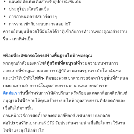
แผ่นติดตั้งเพิ่มเติมสำหรับอุปกรณ์เพิ่มเติม
ประตูโปร่งใสหรือแข็ง
การกำหนดค่าบัสบาร์ต่างๆ
การรวมเข้ากับระบบตรวจสอบ IoT
ความยืดหยุ่นนี้ช่วยให้มั่นใจได้ว่าตู้เข้ากับการทำงานของคุณอย่างราบ
รื่น - เท่าที่จำเป็น
พร้อมที่จะอัพเกรดโครงสร้างพื้นฐานไฟฟ้าของคุณ
หากคุณกำลังมองหาไฟล์
ตู้สวิตช์ที่สมบูรณ์
ที่รวมความทนทานการ
ออกแบบที่ชาญฉลาดและการปฏิบัติตามมาตรฐานระดับโลกฉันขอ
แนะนำให้เข้าถึง
ไฟฟ้า
- ทีมของพวกเขาสามารถจัดหาโซลูชั่นที่กำหนด
เองตามประสบการณ์ในอุตสาหกรรมมานานหลายทศวรรษ
ติดต่อเรา
วันนี้
สำหรับการให้คำปรึกษาฟรีหรือขอแคตตาล็อกผลิตภัณฑ์
อนุญาต
ไฟฟ้า
ช่วยให้คุณสร้างระบบไฟฟ้าอุตสาหกรรมที่ปลอดภัยและ
เชื่อถือได้มากขึ้น
ก่อนหน้า:
วิธีการติดตั้งกล่องติดต่ออีพ็อกซี่เรซินอย่างปลอดภัย
ต่อไป:
เซอร์กิตเบรกเกอร์ SF6 รับประกันความน่าเชื่อถือในการใช้งาน
ไฟฟ้าแรงสูงได้อย่างไร