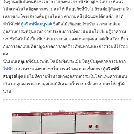
ในฐานะที่เป็นคนที่ใช้เวลากว่าสองทศวรรษที่ Google วิเคราะห์แนว
โน้มเทคโนโลยีอุตสาหกรรมฉันได้เห็นธุรกิจที่นับไม่ถ้วนต่อสู้กับความล้ม
เหลวของโครงสร้างพื้นฐานไฟฟ้า คำถามหนึ่งที่ฉันมักได้ยินคือ: สิ่งที่
ทำให้ไฟล์
ตู้สวิตช์ที่สมบูรณ์
เชื่อถือได้เพียงพอสำหรับสภาพแวดล้อม
อุตสาหกรรมที่รุนแรง? จากประสบการณ์ของฉันฉันได้เรียนรู้ว่าความ
น่าเชื่อถือไม่ได้เป็นเพียงส่วนประกอบของแต่ละบุคคล แต่เป็นเรื่องเกี่ยว
กับการออกแบบที่ชาญฉลาดการก่อสร้างที่ทนทานและการรวมที่ไร้รอย
ต่อ
นั่นเป็นเหตุผลที่ฉันประทับใจเมื่อเพิ่งประเมินโซลูชั่นอุตสาหกรรมจาก
ไฟฟ้า
- แนวทางของพวกเขาในการสร้างความแข็งแกร่ง
ตู้สวิตช์ที่
สมบูรณ์
มุ่งเน้นไปที่ความท้าทายทางอุตสาหกรรมในโลกแห่งความเป็น
จริง แต่คุณควรมองหาคุณสมบัติเฉพาะในระบบที่ออกแบบมาให้อยู่ได้
นาน